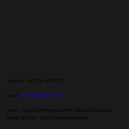
Telefon : +90 236 462 17 17
Email :
ebrarhali@gmail.com
Adres :
Cami Atik Mahallesi Birlik Caddesi Yorulmaz
Pasajı, No:58/A, 45900 Demirci/Manisa