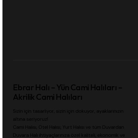
Ebrar Halı – Yün Cami Halıları –
Akrilik Cami Halıları
Sizin için tasarlıyor, sizin için dokuyor, ayaklarınızın
altına seriyoruz!
Cami Halısı, Otel Halısı, Yurt Halısı ve tüm Duvardan
Duvara Halı ihtiyaçlarınıza özel kaliteli, ekonomik ve